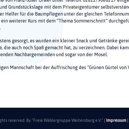
rne von Franz-Josef Urwer unter Telefon: 02622/9068217 ent
und Grundstückslage mit dem Privateigentümer selbstverständ
r Helfer für die Baumpflegen unter der gleichen Telefonnumme
its ein weiterer Kurs mit dem “Thema Sommerschnitt” durchgef
.
estens gesorgt, es wurden ein kleiner Snack und Getränke gere
e, die auch noch Spaß gemacht hat, zu verzeichnen. Dabei kam
genden Nachbargemeinden und sogar von der Mosel.
ligen Mannschaft bei der Auffrischung des “Grünen Gürtel von W
uptversammlung der FWG
g: Einzug der Mitgliedsbeiträge 2019
ights reserved. By "Freie Wählergruppe Weitersburg e.V." |
Impressum
|