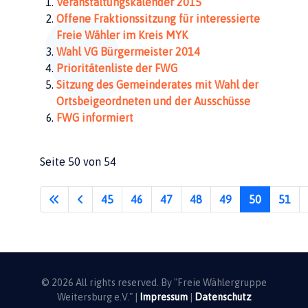
Veranstaltungskalender 2015
Offene Fraktionssitzung für interessierte
Freie Wähler im Kreis MYK
Wahl VG Bürgermeister 2014
Prioritätenliste der FWG
Sitzung des Gemeinderates mit Wahl der
Ortsbeigeordneten und der Ausschüsse
FWG informiert
Seite 50 von 54
45
46
47
48
49
50
51
© 2026 All rights reserved. By "Freie Wählergruppe
Weitersburg e.V." |
Impressum
|
Datenschutz