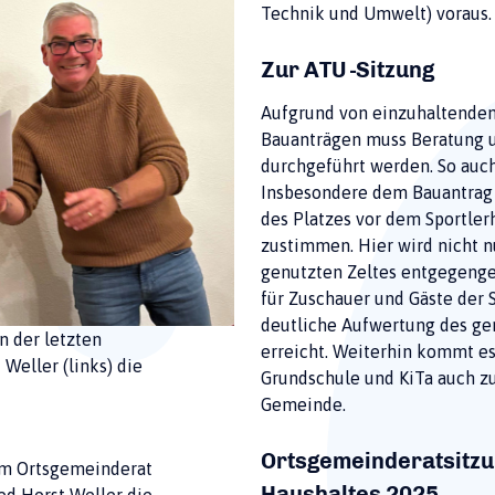
Technik und Umwelt) voraus.
Zur ATU -Sitzung
Aufgrund von einzuhaltenden
Bauanträgen muss Beratung 
durchgeführt werden. So auc
Insbesondere dem Bauantrag 
des Platzes vor dem Sportle
zustimmen. Hier wird nicht n
genutzten Zeltes entgegenge
für Zuschauer und Gäste der 
deutliche Aufwertung des g
n der letzten
erreicht. Weiterhin kommt es
Weller (links) die
Grundschule und KiTa auch zu
Gemeinde.
Ortsgemeinderatsitzu
 im Ortsgemeinderat
Haushaltes 2025
ed Horst Weller die