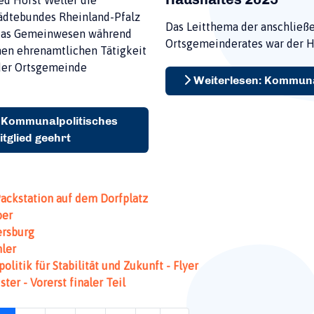
ädtebundes Rheinland-Pfalz
Das Leitthema der anschließ
 das Gemeinwesen während
Ortsgemeinderates war der H
en ehrenamtlichen Tätigkeit
 der Ortsgemeinde
Weiterlesen: Kommuna
- Kommunalpolitisches
tglied geehrt
ackstation auf dem Dorfplatz
ber
ersburg
ler
tik für Stabilität und Zukunft - Flyer
er - Vorerst finaler Teil