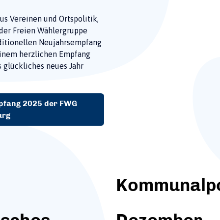
us Vereinen und Ortspolitik,
 der Freien Wählergruppe
aditionellen Neujahrsempfang
 einem herzlichen Empfang
 glückliches neues Jahr
pfang 2025 der FWG
urg
Kommunalpol